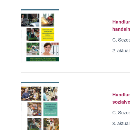
Handlun
handeln
C. Scze
2. aktua
Handlung
sozialv
C. Sczes
3. aktua