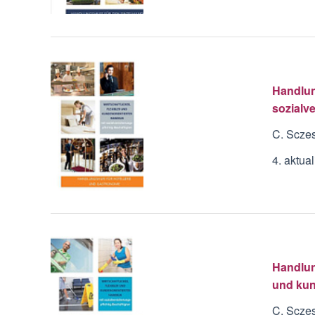
Handlung
sozialv
C. Scze
4. aktua
Handlun
und kun
C. Sczes