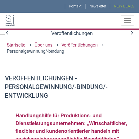
Kontakt
Newsletter
NEW DEALS
Togg
navig
ÜBER UNS
Startseite
Über uns
Veröffentlichungen
Personalgewinnung/-bindung
BERATUNG
TRAININGS UND COACHING
VERÖFFENTLICHUNGEN -
PROJEKTE
PERSONALGEWINNUNG/-BINDUNG/-
ENTWICKLUNG
AKTUELLES UND VERANSTALTUNGEN
Handlungshilfe für Produktions- und
Dienstleistungsunternehmen: „Wirtschaftlicher,
flexibler und kundenorientierter handeln mit
sozialversicherungspflichtig Beschäftigten"